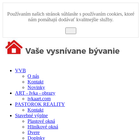
Používaním našich stránok súhlasíte s používaním cookies, ktoré
nám pomáhajú dodávať kvalitnejšie služby.
OK
VVB
O nás
Kontakt
Novinky
ART - Ivka - obrazy
ivkaart.com
PASTOROK REALITY
Kontakt
Stavebné výplne
Plastové okná
Hliníkové okná
Dvere
Doplnky