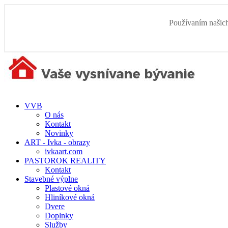
Používaním našich
VVB
O nás
Kontakt
Novinky
ART - Ivka - obrazy
ivkaart.com
PASTOROK REALITY
Kontakt
Stavebné výplne
Plastové okná
Hliníkové okná
Dvere
Doplnky
Služby